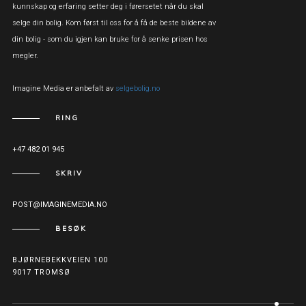
kunnskap og erfaring setter deg i førersetet når du skal
selge din bolig. Kom først til oss for å få de beste bildene av
din bolig - som du igjen kan bruke for å senke prisen hos
megler.
Imagine Media er anbefalt av
selgebolig.no
RING
+47 482 01 945
SKRIV
POST@IMAGINEMEDIA.NO
BESØK
BJØRNEBEKKVEIEN 100
9017 TROMSØ